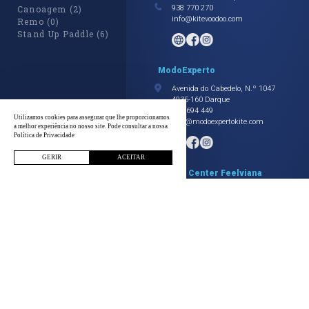
Canoagem (2)
938 770 270
info@kitevoodoo.com
Remo (0)
Stand Up Paddle (6)
ModoExperto
Avenida do Cabedelo, N.º 1047
4935-160 Darque
932 694 449
Utilizamos cookies para assegurar que lhe proporcionamos
info@modoexpertokite.com
a melhor experiência no nosso site. Pode consultar a nossa
Política de Privacidade
GERIR
ACEITAR
Sports Center Feelviana
Rua Brás Abreu Soares, N.º 222,
Praia do Cabedelo 4935-159
Darque
258 330 330
info@feelviana.com