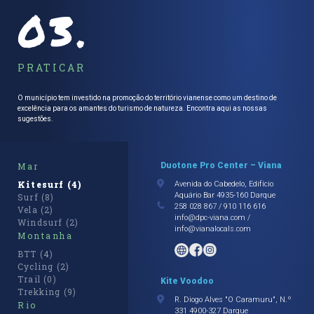
PRATICAR
O município tem investido na promoção do território vianense como um destino de
excelência para os amantes do turismo de natureza. Encontra aqui as nossas
sugestões.
Mar
Duotone Pro Center – Viana
Kitesurf (4)
Avenida do Cabedelo, Edifício
Aquário Bar 4935-160 Darque
Surf (8)
258 028 867 / 910 116 616
Vela (2)
info@dpc-viana.com /
Windsurf (2)
info@vianalocals.com
Montanha
BTT (4)
Cycling (2)
Trail (0)
Kite Voodoo
Trekking (9)
R. Diogo Alves "O Caramuru", N.º
Rio
331 4900-327 Darque