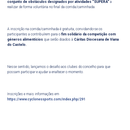
conjunto de obstáculos designados por atividades “SUPERA”
a
realizar de forma voluntária no final da corrida/caminhada.
A inscrição na corrida/caminhada é gratuita, convidando-se os
participantes a contribuírem para o
fim solidário da competição com
géneros alimentícios
que serão doados à
Cáritas Diocesana de Viana
do Castelo.
Nesse sentido, lançamos o desafio aos clubes do concelho para que
possam participar e ajudar a enaltecer o momento.
Inscrições e mais informações em
https://www.cyclonessports.com/index.php/291