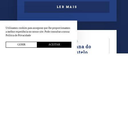
LER MAIS
Utilizamos cookies para assegurar que lhe proporcionamos
a melhor experiência no nosso site. Pode consultar a nossa
Política de Privacidade
CATEGORIA
LOCAL
GERIR
ACEITAR
Corrida
Viana do
Castelo
EVENTO
Beer Runners
INÍCIO
FIM
02 setembro
02 setembro
LER MAIS