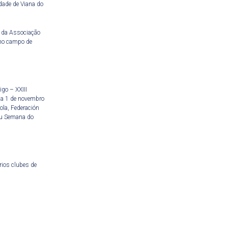
idade de Viana do
, da Associação
 no campo de
go – XXIII
o a 1 de novembro
ola, Federación
éu Semana do
rios clubes de