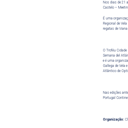
Nos dias de 21 a
Castelo – Meetin
É uma organizaçã
Regional de Vela
regatas de Viana
O Troféu Cidade 
Semana del Atlán
e é uma organiza
Gallega de Vela 
Atlântico de Opt
Nas edições ante
Portugal Contine
Organização:
Cl