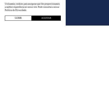
Utilizamos cookies para assegurar que lhe proporcionamos
a melhor experiência no nosso site. Pode consultar a nossa
Política de Privacidade
GERIR
ACEITAR