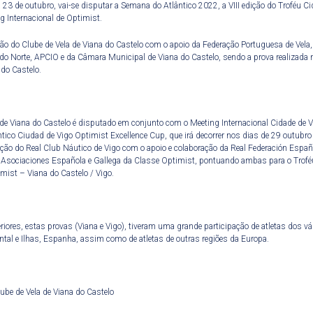
 23 de outubro, vai-se disputar a Semana do Atlântico 2022, a VIII edição do Troféu C
g Internacional de Optimist.
o do Clube de Vela de Viana do Castelo com o apoio da Federação Portuguesa de Vela
 do Norte, APCIO e da Câmara Municipal de Viana do Castelo, sendo a prova realizada
 do Castelo.
de Viana do Castelo é disputado em conjunto com o Meeting Internacional Cidade de Vi
tico Ciudad de Vigo Optimist Excellence Cup, que irá decorrer nos dias de 29 outubr
ção do Real Club Náutico de Vigo com o apoio e colaboração da Real Federación Españ
e Asociaciones Española e Gallega da Classe Optimist, pontuando ambas para o Trof
imist – Viana do Castelo / Vigo.
riores, estas provas (Viana e Vigo), tiveram uma grande participação de atletas dos vá
ntal e Ilhas, Espanha, assim como de atletas de outras regiões da Europa.
ube de Vela de Viana do Castelo