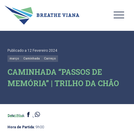
Publicado a 12 Fevereiro 2024
março
Caminhada
Carreço
CAMINHADA “PASSOS DE
MEMÓRIA” | TRILHO DA CHÃO
Data:
23 de março
Partilhar
Hora de Partida:
9h00