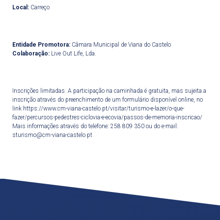
Local:
Carreço
Entidade Promotora:
Câmara Municipal de Viana do Castelo
Colaboração:
Live Out Life, Lda.
Inscrições limitadas. A participação na caminhada é gratuita, mas sujeita a
inscrição através do preenchimento de um formulário disponível online, no
link https://www.cm-viana-castelo.pt/visitar/turismo-e-lazer/o-que-
fazer/percursos-pedestres-ciclovia-e-ecovia/passos-de-memoria-inscricao/
Mais informações através do telefone: 258 809 350 ou do e-mail:
sturismo@cm-viana-castelo.pt