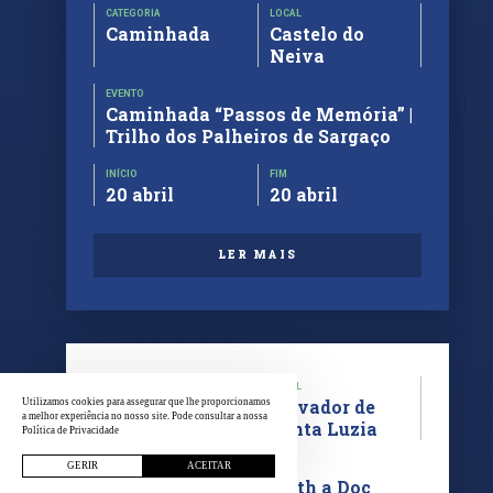
CATEGORIA
LOCAL
Caminhada
Castelo do
Neiva
EVENTO
Caminhada “Passos de Memória” |
Trilho dos Palheiros de Sargaço
INÍCIO
FIM
20 abril
20 abril
LER MAIS
CATEGORIA
LOCAL
Caminhada
Elevador de
Utilizamos cookies para assegurar que lhe proporcionamos
a melhor experiência no nosso site. Pode consultar a nossa
Santa Luzia
Política de Privacidade
GERIR
ACEITAR
EVENTO
Caminhada Walk With a Doc