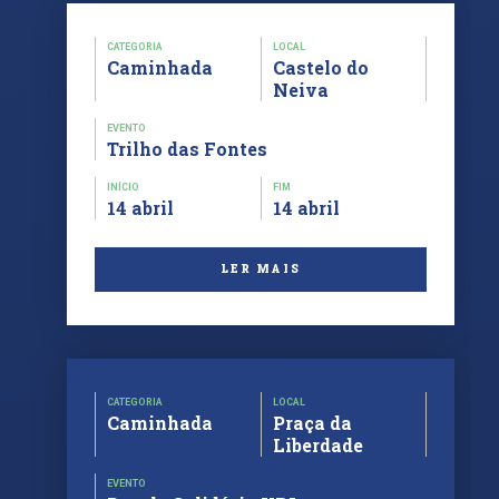
CATEGORIA
LOCAL
Caminhada
Castelo do
Neiva
EVENTO
Trilho das Fontes
INÍCIO
FIM
14 abril
14 abril
LER MAIS
CATEGORIA
LOCAL
Caminhada
Praça da
Liberdade
EVENTO