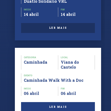
Duatlo Solidário VRL
INÍCIO
FIM
14 abril
14 abril
LER MAIS
CATEGORIA
LOCAL
Caminhada
Viana do
Castelo
EVENTO
Caminhada Walk With a Doc
INÍCIO
FIM
06 abril
06 abril
LER MAIS