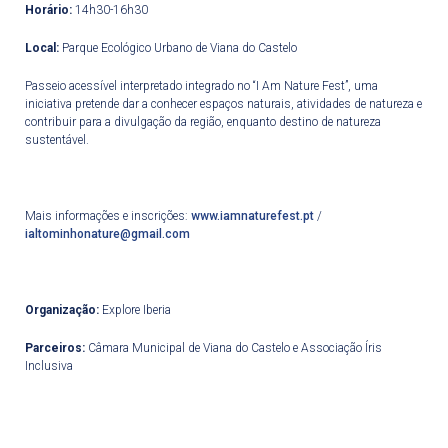
Horário:
14h30-16h30
Local:
Parque Ecológico Urbano de Viana do Castelo
Passeio acessível interpretado integrado no “I Am Nature Fest”, uma
iniciativa pretende dar a conhecer espaços naturais, atividades de natureza e
contribuir para a divulgação da região, enquanto destino de natureza
sustentável.
Mais informações e inscrições:
www.iamnaturefest.pt
/
ialtominhonature@gmail.com
Organização:
Explore Iberia
Parceiros:
Câmara Municipal de Viana do Castelo e Associação Íris
Inclusiva