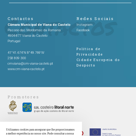
Contactos
Redes Sociais
Câmara Municipal de Viana do Castelo
Instagram
Passeio das Mordomas da Romaria
Facebook
4904-877 Viana do Castelo
Portugal
Política de
41°41.674'N 8°49.769'W
Privacidade
258 809 300
Cidade Europeia do
cmviana@cm-viana-castelo.pt
Desporto
www.cm-viana-castelo.pt
Promotores
Financiadores
Utilizamos cookies para assegurar que lhe proporcionamos
a melhor experiência no nosso site. Pode consultar a nossa