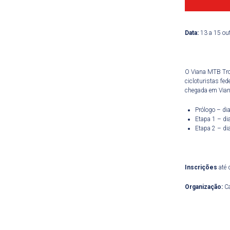
Data:
13 a 15 ou
O Viana MTB Trop
cicloturistas fe
chegada em Vian
Prólogo – di
Etapa 1 – di
Etapa 2 – di
Inscrições
até 
Organização:
Ca