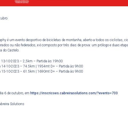
tubro
hy é um evento desportivo de bicicletas de montanha, aberto a todos os ciclistas, ci
derados ou não federados, e é composto por três dias de prova: um prólogo e duas etap
a do Castelo.
a 13-10-2023 – 2,5km – Partida às 19h00
a 14-10-2023 – 74.5km | 1954mt D+ – Partida às 9h00
a 15-10-2023 – 61.5km | 1690mt D+ – Partida às 9h00
dia 6 de outubro, em
https://inscricoes.cabreirasolutions.com/?evento=733
breira Solutions