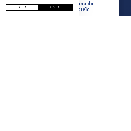
Ciclismo
Viana do
GERIR
ACEITAR
Castelo
EVENTO
84.ª Volta a Portugal em Bicicleta
INÍCIO
FIM
20 agosto
20 agosto
LER MAIS
CATEGORIA
LOCAL
Ciclismo
Praia Norte
EVENTO
Verão Desportivo – Ciclismo e
Pickleball
INÍCIO
FIM