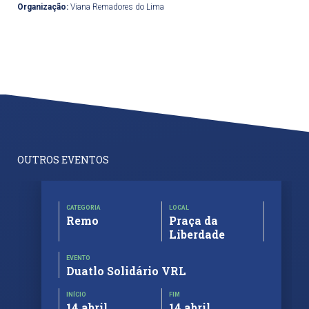
Organização:
Viana Remadores do Lima
OUTROS EVENTOS
CATEGORIA
LOCAL
Remo
Praça da
Liberdade
EVENTO
Duatlo Solidário VRL
INÍCIO
FIM
14 abril
14 abril